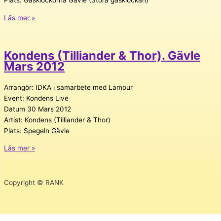
Fokus
Läs mer »
Live:
PUSH
Festival
Kondens (Tilliander & Thor). Gävle
2016,
Mars 2012
Gävle
Juni
Arrangör: IDKA i samarbete med Lamour
2016
Event: Kondens Live
Datum 30 Mars 2012
Artist: Kondens (Tilliander & Thor)
Plats: Spegeln Gävle
Kondens
Läs mer »
(Tilliander
&
Thor).
Copyright © RANK
Gävle
Mars
2012