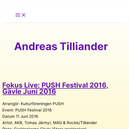
Hoppa
till
innehåll
Andreas Tilliander
Fokus Live: PUSH Festival 2016,
Gävle Juni 2016
Arrangör: Kulturföreningen PUSH
Event: PUSH Festival 2016
Datum 11 Juni 2016
Artist: AKB, Tomas Järmyr, MAG & Rockis/Tilliander
Plats: Gasklockorna Gävle (Stora gasklockan)