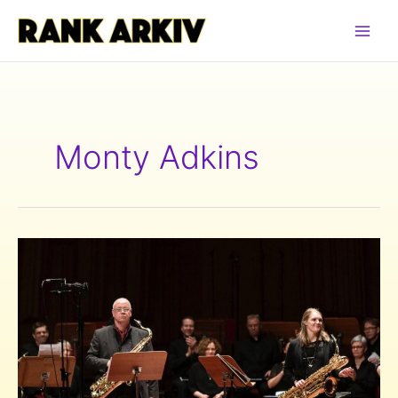
Hoppa
till
innehåll
Monty Adkins