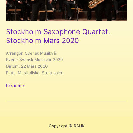
Stockholm Saxophone Quartet.
Stockholm Mars 2020
Arrangör: Svensk Musikvår
Event: Svensk Musikvår 2020
Datum: 22 Mars 2020
Plats: Musikaliska, Stora salen
Stockholm
Läs mer »
Saxophone
Quartet.
Stockholm
Mars
2020
Copyright © RANK