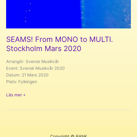
SEAMS! From MONO to MULTI.
Stockholm Mars 2020
Arrangör: Svensk Musikvår
Event: Svensk Musikvår 2020
Datum: 21 Mars 2020
Plats: Fylkingen
SEAMS!
Läs mer »
From
MONO
to
MULTI.
Stockholm
Mars
Copyright © RANK