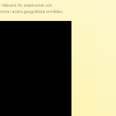
– Nätverk för elektronisk och
komma i andra geografiska områden.