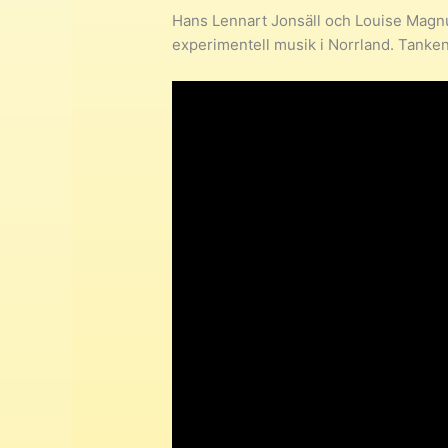
Hans Lennart Jonsäll och Louise Magnus
experimentell musik i Norrland. Tanken