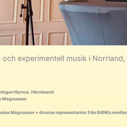
sk och experimentell musik i Norrlan
eningen Nymus
.
Härnösand
se Magnusson
Louise Magnusson + diverse representanter från RANKs medle