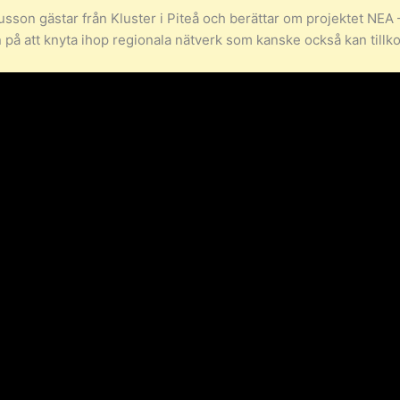
son gästar från Kluster i Piteå och berättar om projektet NEA 
 på att knyta ihop regionala nätverk som kanske också kan till