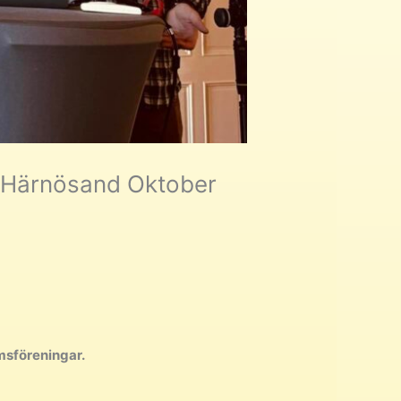
d, Härnösand Oktober
msföreningar.