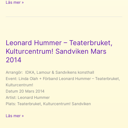
nÜn
Läs mer »
live
@
PUSH
IDKA
International
festival.
Leonard Hummer – Teaterbruket,
Gävle
Kulturcentrum! Sandviken Mars
Mars
2014
2010
Arrangör: IDKA, Lamour & Sandvikens konsthall
Event: Linda Olah + Förband Leonard Hummer – Teaterbruket,
Kulturcentrum!
Datum 20 Mars 2014
Artist: Leonard Hummer
Plats: Teaterbruket, Kulturcentrum! Sandviken
Leonard
Läs mer »
Hummer –