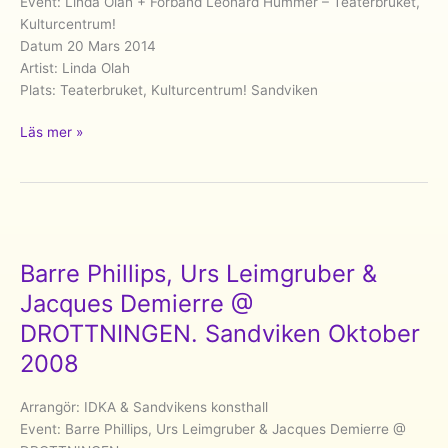
Event: Linda Olah + Förband Leonard Hummer – Teaterbruket,
Kulturcentrum!
Datum 20 Mars 2014
Artist: Linda Olah
Plats: Teaterbruket, Kulturcentrum! Sandviken
Linda
Läs mer »
Olah –
Teaterbruket,
Kulturcentrum!
Sandviken
Mars
2014
Barre Phillips, Urs Leimgruber &
Jacques Demierre @
DROTTNINGEN. Sandviken Oktober
2008
Arrangör: IDKA & Sandvikens konsthall
Event: Barre Phillips, Urs Leimgruber & Jacques Demierre @