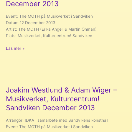
December 2013
Mars
2014
Event: The MOTH på Musikverket i Sandviken
Datum 12 December 2013
Artist: The MOTH (Erika Angell & Martin Öhman)
Plats: Musikverket, Kulturcentrum! Sandviken
The
Läs mer »
MOTH
–
Musikverket,
Kulturcentrum!
Sandviken
December
Joakim Westlund & Adam Wiger –
2013
Musikverket, Kulturcentrum!
Sandviken December 2013
Arrangör: IDKA i samarbete med Sandvikens konsthall
Event: The MOTH på Musikverket i Sandviken