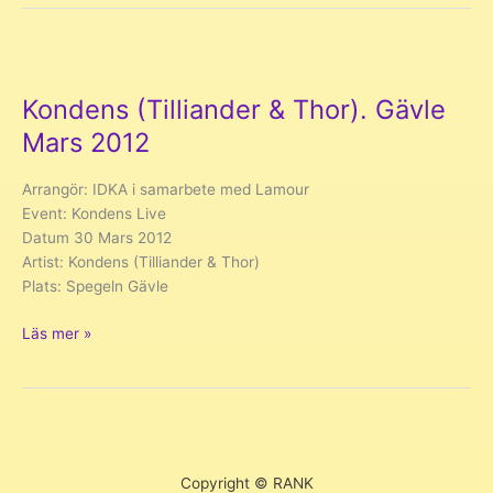
Gävle
April
2015
Kondens (Tilliander & Thor). Gävle
Mars 2012
Arrangör: IDKA i samarbete med Lamour
Event: Kondens Live
Datum 30 Mars 2012
Artist: Kondens (Tilliander & Thor)
Plats: Spegeln Gävle
Kondens
Läs mer »
(Tilliander
&
Thor).
Gävle
Mars
2012
Copyright © RANK