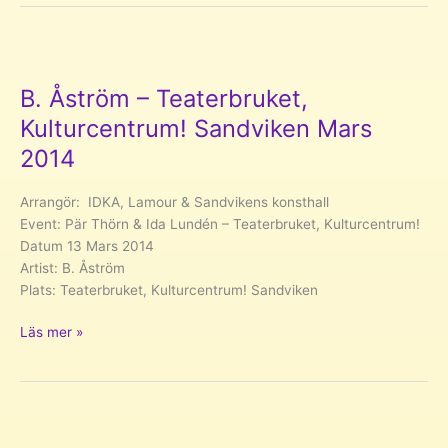
Teaterbruket,
Kulturcentrum!
Sandviken
Mars
2014
B. Åström – Teaterbruket,
Kulturcentrum! Sandviken Mars
2014
Arrangör: IDKA, Lamour & Sandvikens konsthall
Event: Pär Thörn & Ida Lundén – Teaterbruket, Kulturcentrum!
Datum 13 Mars 2014
Artist: B. Åström
Plats: Teaterbruket, Kulturcentrum! Sandviken
B.
Läs mer »
Åström
–
Teaterbruket,
Kulturcentrum!
Sandviken