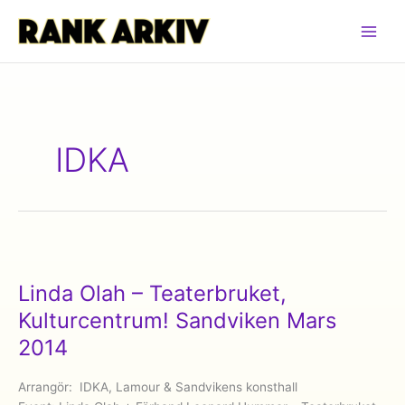
Hoppa
till
innehåll
IDKA
Linda Olah – Teaterbruket,
Kulturcentrum! Sandviken Mars
2014
Arrangör: IDKA, Lamour & Sandvikens konsthall