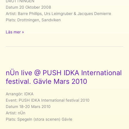
DROTTNINGEN
Datum 20 Oktober 2008
Artist: Barre Phillips, Urs Leimgruber & Jacques Demierre
Plats: Drottningen, Sandviken
Barre
Läs mer »
Phillips,
Urs
Leimgruber
&
Jacques
Demierre
nÜn live @ PUSH IDKA International
@
festival. Gävle Mars 2010
DROTTNINGEN.
Sandviken
Arrangör: IDKA
Oktober
Event: PUSH IDKA International festival 2010
2008
Datum 18-20 Mars 2010
Artist: nÜn
Plats: Spegeln (stora scenen) Gävle