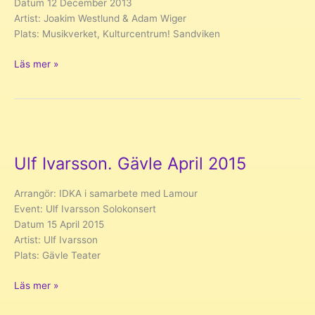
Datum 12 December 2013
Artist: Joakim Westlund & Adam Wiger
Plats: Musikverket, Kulturcentrum! Sandviken
Joakim
Läs mer »
Westlund
&
Adam
Wiger
–
Musikverket,
Ulf Ivarsson. Gävle April 2015
Kulturcentrum!
Sandviken
Arrangör: IDKA i samarbete med Lamour
December
Event: Ulf Ivarsson Solokonsert
2013
Datum 15 April 2015
Artist: Ulf Ivarsson
Plats: Gävle Teater
Ulf
Läs mer »
Ivarsson.