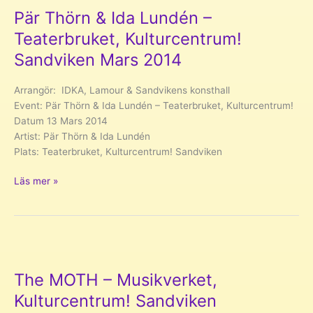
Mars
Pär Thörn & Ida Lundén –
2014
Teaterbruket, Kulturcentrum!
Sandviken Mars 2014
Arrangör: IDKA, Lamour & Sandvikens konsthall
Event: Pär Thörn & Ida Lundén – Teaterbruket, Kulturcentrum!
Datum 13 Mars 2014
Artist: Pär Thörn & Ida Lundén
Plats: Teaterbruket, Kulturcentrum! Sandviken
Pär
Läs mer »
Thörn
&
Ida
Lundén
–
Teaterbruket,
The MOTH – Musikverket,
Kulturcentrum!
Kulturcentrum! Sandviken
Sandviken