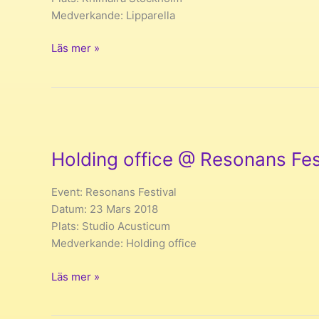
Medverkande: Lipparella
John
Läs mer »
Cage
FOUR7
Ensemble
Lipparella.
Stockholm
Juni
Holding office @ Resonans Fes
2018
Event: Resonans Festival
Datum: 23 Mars 2018
Plats: Studio Acusticum
Medverkande: Holding office
Holding
Läs mer »
office
@