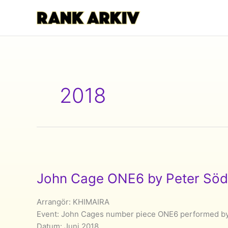
Hoppa
till
innehåll
2018
John Cage ONE6 by Peter Söde
Arrangör: KHIMAIRA
Event: John Cages number piece ONE6 performed by
Datum: Juni 2018