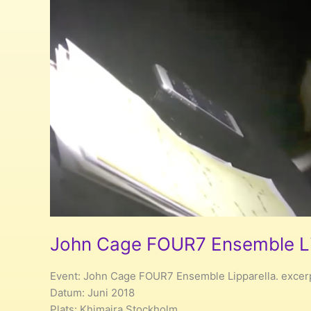
John Cage FOUR7 Ensemble Lip
Event: John Cage FOUR7 Ensemble Lipparella. excer
Datum: Juni 2018
Plats: Khimaira Stockholm