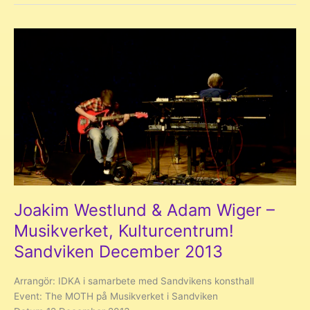
Musikverket,
Kulturcentrum!
Sandviken
December
2013
Joakim Westlund & Adam Wiger –
Musikverket, Kulturcentrum!
Sandviken December 2013
Arrangör: IDKA i samarbete med Sandvikens konsthall
Event: The MOTH på Musikverket i Sandviken