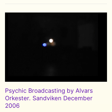
goes
Bärsärk,
VINDÖGA
2014.
Kulturcentrum!
Sandviken
Oktober
2014
Psychic Broadcasting by Alvars
Orkester. Sandviken December
2006