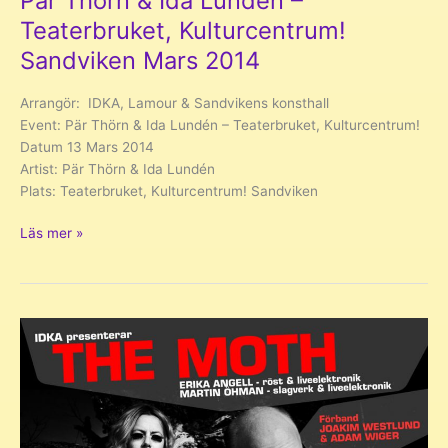
Pär Thörn & Ida Lundén –
Teaterbruket, Kulturcentrum!
Sandviken Mars 2014
Arrangör: IDKA, Lamour & Sandvikens konsthall
Event: Pär Thörn & Ida Lundén – Teaterbruket, Kulturcentrum!
Datum 13 Mars 2014
Artist: Pär Thörn & Ida Lundén
Plats: Teaterbruket, Kulturcentrum! Sandviken
Pär
Läs mer »
Thörn
&
Ida
Lundén
–
Teaterbruket,
Kulturcentrum!
Sandviken
Mars