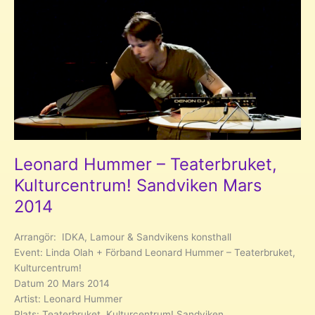
Mars
2017
Leonard Hummer – Teaterbruket,
Kulturcentrum! Sandviken Mars
2014
Arrangör: IDKA, Lamour & Sandvikens konsthall
Event: Linda Olah + Förband Leonard Hummer – Teaterbruket,
Kulturcentrum!
Datum 20 Mars 2014
Artist: Leonard Hummer
Plats: Teaterbruket, Kulturcentrum! Sandviken