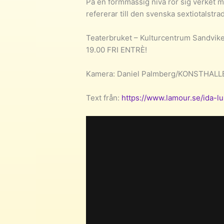
På en formmässig nivå rör sig verket me
refererar till den svenska sextiotalstr
Teaterbruket – Kulturcentrum Sandvik
19.00 FRI ENTRÈ!
Kamera: Daniel Palmberg/KONSTHALL
Text från:
https://www.lamour.se/ida-l