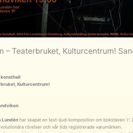
n – Teaterbruket, Kulturcentrum! Sa
konsthall
rbruket, Kulturcentrum!
andviken
a Lundén
har skapat en text-ljud-komposition om bokstaven ‘r’.
evolutionära rörelser och vår tids registrerade varumärken.