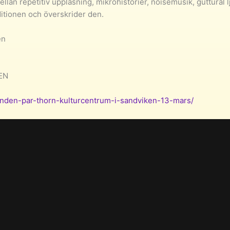
llan repetitiv uppläsning, mikrohistorier, noisemusik, guttural 
aditionen och överskrider den.
en
EN
unden-par-thorn-kulturcentrum-i-sandviken-13-mars/