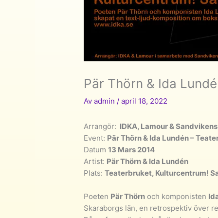
Pär Thörn & Ida Lundé
Av
admin
/
april 18, 2022
Arrangör:
IDKA, Lamour & Sandvikens 
Event:
Pär Thörn & Ida Lundén – Teate
Datum
13 Mars 2014
Artist:
Pär Thörn & Ida Lundén
Plats:
Teaterbruket, Kulturcentrum! S
Poeten
Pär Thörn
och komponisten
Id
Skaraborgs län, en retrospektiv över r