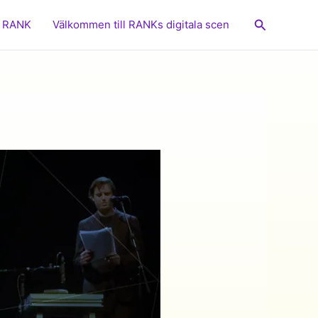
Sök
RANK
Välkommen till RANKs digitala scen