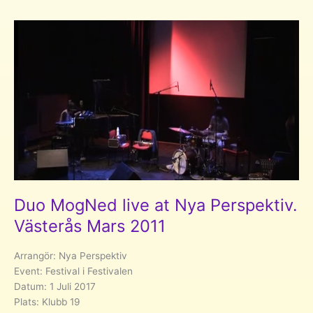
Re-
spaces
#1
Musikresidens.
Västerås
2012
Duo MogNed live at Nya Perspektiv.
Västerås Mars 2011
Arrangör: Nya Perspektiv
Event: Festival i Festivalen
Datum: 1 Juli 2017
Plats: Klubb 19