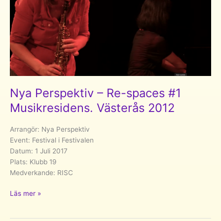
2013
Nya Perspektiv – Re-spaces #1
Musikresidens. Västerås 2012
Arrangör: Nya Perspektiv
Event: Festival i Festivalen
Datum: 1 Juli 2017
Plats: Klubb 19
Medverkande: RISC
Nya
Läs mer »
Perspektiv
–