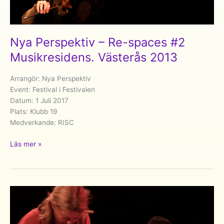
Nya Perspektiv – Re-spaces #2
Musikresidens. Västerås 2013
Arrangör: Nya Perspektiv
Event: Festival i Festivalen
Datum: 1 Juli 2017
Plats: Klubb 19
Medverkande: RISC
Nya
Läs mer »
Perspektiv
–
Re-
spaces
#2
Musikresidens.
Västerås