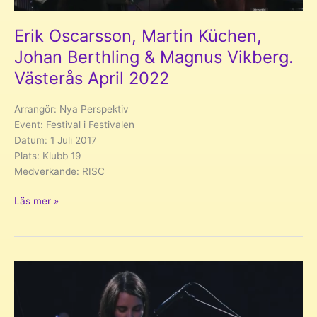
Erik Oscarsson, Martin Küchen,
Johan Berthling & Magnus Vikberg.
Västerås April 2022
Arrangör: Nya Perspektiv
Event: Festival i Festivalen
Datum: 1 Juli 2017
Plats: Klubb 19
Medverkande: RISC
Erik
Läs mer »
Oscarsson,
Martin
Küchen,
Johan
Berthling
&
Magnus