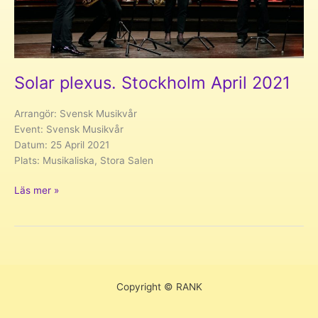
Solar plexus. Stockholm April 2021
Arrangör: Svensk Musikvår
Event: Svensk Musikvår
Datum: 25 April 2021
Plats: Musikaliska, Stora Salen
Solar
Läs mer »
plexus.
Stockholm
April
2021
Copyright © RANK