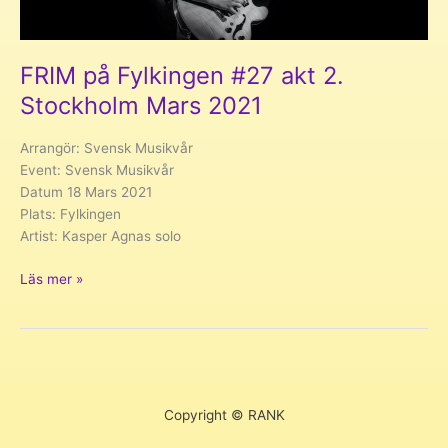
FRIM på Fylkingen #27 akt 2.
Stockholm Mars 2021
Arrangör: Svensk Musikvår
Event: Svensk Musikvår
Datum 18 Mars 2021
Plats: Fylkingen
Artist: Kasper Agnas solo
FRIM
Läs mer »
på
Fylkingen
#27
akt
2.
Stockholm
Copyright © RANK
Mars