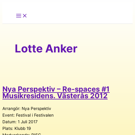
Hoppa
till
innehåll
Lotte Anker
Nya Perspektiv – Re-spaces #1
Musikresidens. Västerås 2012
Arrangör: Nya Perspektiv
Event: Festival i Festivalen
Datum: 1 Juli 2017
Plats: Klubb 19
Medverkande: RISC