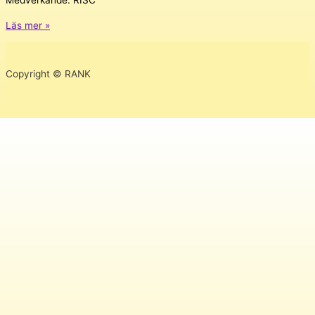
Nya
Läs mer »
Perspektiv
–
Re-
Copyright © RANK
spaces
#1
Musikresidens.
Västerås
2012