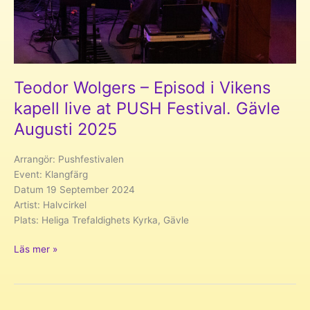
Teodor Wolgers – Episod i Vikens
kapell live at PUSH Festival. Gävle
Augusti 2025
Arrangör: Pushfestivalen
Event: Klangfärg
Datum 19 September 2024
Artist: Halvcirkel
Plats: Heliga Trefaldighets Kyrka, Gävle
Teodor
Läs mer »
Wolgers
–
Episod
i