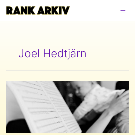
Hoppa
till
innehåll
Joel Hedtjärn