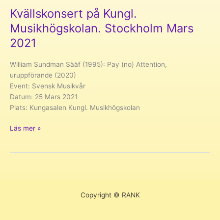
Kvällskonsert på Kungl.
Musikhögskolan. Stockholm Mars
2021
William Sundman Sääf (1995): Pay (no) Attention,
uruppförande (2020)
Event: Svensk Musikvår
Datum: 25 Mars 2021
Plats: Kungasalen Kungl. Musikhögskolan
Kvällskonsert
Läs mer »
på
Kungl.
Musikhögskolan.
Stockholm
Mars
2021
Copyright © RANK